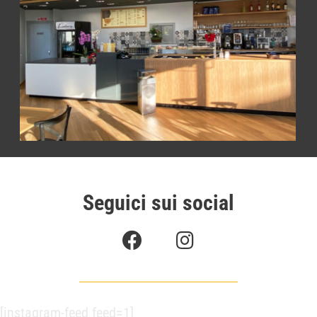
Seguici sui social
[instagram-feed feed=1]