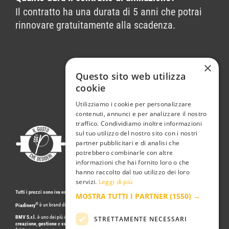
Il contratto ha una durata di 5 anni che potrai
rinnovare gratuitamente alla scadenza.
×
Questo sito web utilizza
cookie
Utilizziamo i cookie per personalizzare
contenuti, annunci e per analizzare il nostro
traffico. Condividiamo inoltre informazioni
sul tuo utilizzo del nostro sito con i nostri
partner pubblicitari e di analisi che
potrebbero combinarle con altre
informazioni che hai fornito loro o che
hanno raccolto dal tuo utilizzo dei loro
servizi.
Leggi di più
Tutti i prezzi sono iva esclusa.
MOSTRA TUTTI I PARTNER
(1550) →
®
Piadinery
è un brand di
BMV S.r.l.
BMV S.r.l.
è uno dei più importanti incubatori d’impresa italiani, specializzato da 25 anni nella
STRETTAMENTE NECESSARI
creazione
,
gestione
e
sviluppo
di
business in franchising
di successo.